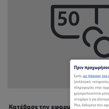
Πριν προχωρήσου
Εμείς,
ως πάροχος του ι
(συλλογικά: «υπηρεσίε
πληροφορίες στην τερμα
χρησιμοποιούνται μόνο 
στοιχείων ή για εξατομ
Plus, δεδομένα που αφ
Κατέβασε την εφαρμογή & κάνε 