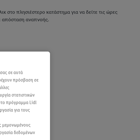
ικ στο πλησιέστερο κατάστημα για να δείτε τις ώρες
σε απόσταση αναπνοής.
 σας σε αυτά
αρέχουν πρόσβαση σε
άλλες
ουργία στατιστικών
 στο πρόγραμμα Lidl
ργασία για τους
ας μεμονωμένους
εργασία δεδομένων