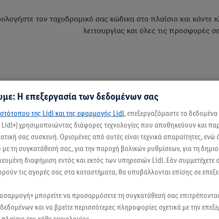
ολογήστε τον ταχυδρομικό σας κώδικα στο πλαίσιο και κάντε κλ
λειτουργίας και όλες τις προσφορές 
με: Η επεξεργασία των δεδομένων σας
στότοπου της Lidl και της εφαρμογής Lidl
, επεξεργαζόμαστε τα δεδομένα
ς Lidl») χρησιμοποιώντας διάφορες τεχνολογίες που αποθηκεύουν και π
τική σας συσκευή. Ορισμένες από αυτές είναι τεχνικά απαραίτητες, ενώ 
με τη συγκατάθεσή σας, για την παροχή βολικών ρυθμίσεων, για τη δημι
ικευμένη διαφήμιση εντός και εκτός των υπηρεσιών Lidl. Εάν συμμετέχετε
ορούν τις αγορές σας στα καταστήματα, θα υποβάλλονται επίσης σε επεξε
ροσαρμογή» μπορείτε να προσαρμόσετε τη συγκατάθεσή σας επιτρέποντ
δεδομένων και να βρείτε περισσότερες πληροφορίες σχετικά με την επεξ
πλαίσιο της κάθε τεχνολογίας.