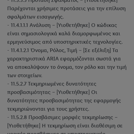
- 11.3.3.3 Πρόταση Σφάλματος – [Υιοθετήθηκε]
μπορείτε να βρείτε στην
πολιτική απορρήτου
μας.
Μπορείτε να
βρείτε τα νομικά στοιχεία της εταιρείας μας εδώ.
Παρέχονται χρήσιμες προτάσεις για την επίλυση
σφαλμάτων εισαγωγής.
- 11.4.1.1.1 Ανάλυση – [Υιοθετήθηκε] Ο κώδικας
είναι σημασιολογικά καλά διαμορφωμένος και
ερμηνεύσιμος από υποστηρικτικές τεχνολογίες.
- 11.4.1.2.1 Όνομα, Ρόλος, Τιμή – [Σε εξέλιξη] Τα
χαρακτηριστικά ARIA εφαρμόζονται σωστά για
να αποκαλύψουν το όνομα, τον ρόλο και την τιμή
των στοιχείων.
- 11.5.2.7 Τεκμηριωμένες δυνατότητες
προσβασιμότητας – [Υιοθετήθηκε] Οι
δυνατότητες προσβασιμότητας της εφαρμογής
τεκμηριώνονται για τους χρήστες.
- 11.5.2.8 Προσβάσιμες μορφές τεκμηρίωσης –
[Υιοθετήθηκε] Η τεκμηρίωση είναι διαθέσιμη σε