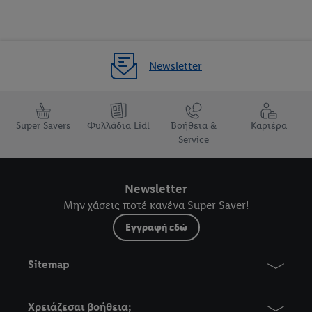
SILVERCREST - Κουζίνα &
εξοπλισμός
Newsletter
Πέμπτη 06.08.
ESMARA - Μόδα &
Super Savers
Φυλλάδια Lidl
Βοήθεια &
Καριέρα
αξεσουάρ
Service
Δευτέρα 10.08.
Newsletter
Μην χάσεις ποτέ κανένα Super Saver!
Εγγραφή εδώ
Sitemap
Δεκαπενταύγουστος –
Γιορτινό τραπέζι!
Άνθη & φυτά
Χρειάζεσαι βοήθεια;